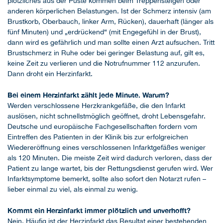
plötzliches aus der Puste kommen beim Treppensteigen oder
anderen körperlichen Belastungen. Ist der Schmerz intensiv (am
Brustkorb, Oberbauch, linker Arm, Rücken), dauerhaft (länger als
fünf Minuten) und „erdrückend“ (mit Engegefühl in der Brust),
dann wird es gefährlich und man sollte einen Arzt aufsuchen. Tritt
Brustschmerz in Ruhe oder bei geringer Belastung auf, gilt es,
keine Zeit zu verlieren und die Notrufnummer 112 anzurufen.
Dann droht ein Herzinfarkt.
Bei einem Herzinfarkt zählt jede Minute. Warum?
Werden verschlossene Herzkrankgefäße, die den Infarkt
auslösen, nicht schnellstmöglich geöffnet, droht Lebensgefahr.
Deutsche und europäische Fachgesellschaften fordern vom
Eintreffen des Patienten in der Klinik bis zur erfolgreichen
Wiedereröffnung eines verschlossenen Infarktgefäßes weniger
als 120 Minuten. Die meiste Zeit wird dadurch verloren, dass der
Patient zu lange wartet, bis der Rettungsdienst gerufen wird. Wer
Infarktsymptome bemerkt, sollte also sofort den Notarzt rufen –
lieber einmal zu viel, als einmal zu wenig.
Kommt ein Herzinfarkt immer plötzlich und unverhofft?
Nein. Häufig ist der Herzinfarkt das Resultat einer bestehenden