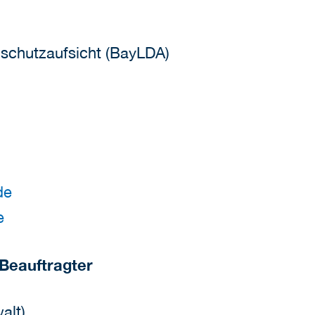
schutzaufsicht (BayLDA)
de
e
Beauftragter
alt)