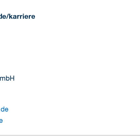
de/karriere
GmbH
.de
e