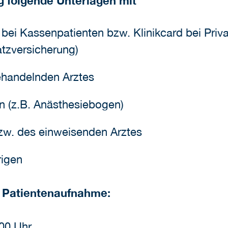
g folgende Unterlagen mit
bei Kassenpatienten bzw. Klinikcard bei Priva
atzversicherung)
ehandelnden Arztes
en (z.B. Anästhesiebogen)
zw. des einweisenden Arztes
rigen
n Patientenaufnahme:
00 Uhr