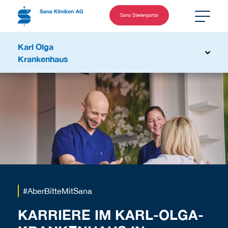
Sana Stellenportal
Karl Olga
Krankenhaus
#AberBitteMitSana
KARRIERE IM KARL-OLGA-