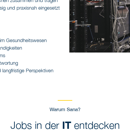
eichen zusammen und tragen
sig und praxisnah eingesetzt
atz im Gesundheitswesen
ändigkeiten
ams
twortung
angfristige Perspektiven
Warum Sana?
Jobs in der
IT
entdecken