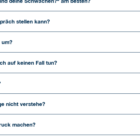
sind deine Schwächen?“ am besten?
spräch stellen kann?
n um?
h auf keinen Fall tun?
?
ge nicht verstehe?
druck machen?