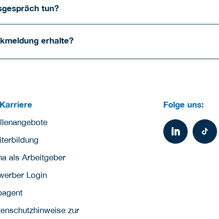
sgespräch tun?
ückmeldung erhalte?
Karriere
Folge uns:
llenangebote
terbildung
a als Arbeitgeber
werber Login
bagent
enschutzhinweise zur