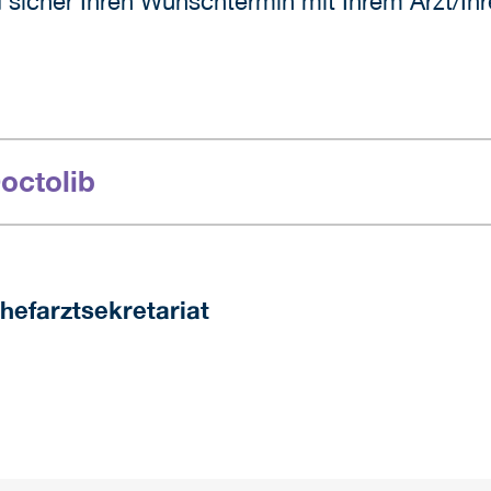
sicher Ihren Wunschtermin mit Ihrem Arzt/Ihr
octolib
hefarztsekretariat