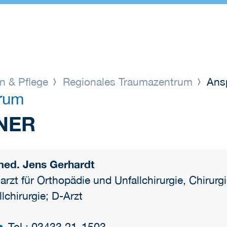
n & Pflege
Regionales Traumazentrum
Ansp
rum
NER
med. Jens Gerhardt
arzt für Orthopädie und Unfallchirurgie, Chirurgi
llchirurgie; D-Arzt
Tel.: 03433 21-1503