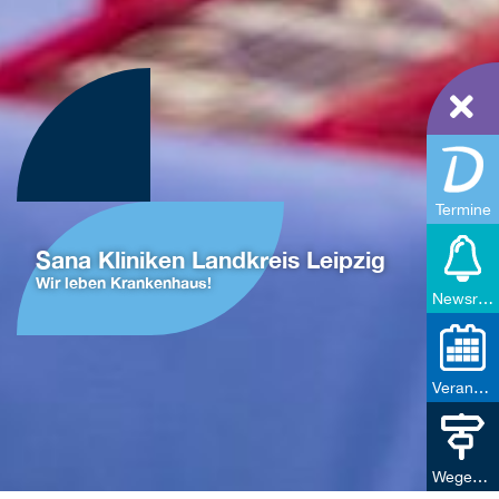
Termine
Sana Kliniken Landkreis Leipzig
Wir leben Krankenhaus!
Newsroom
Veranstaltung
Wegeplan