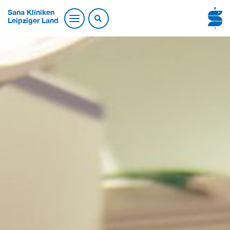
Sana Kliniken
Leipziger Land