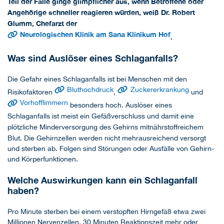
Teil der Fälle ginge glimpflicher aus, wenn Betroffene oder
Angehörige schneller reagieren würden, weiß Dr. Robert
Glumm, Chefarzt der
Neurologischen Klinik am Sana Klinikum Hof
.
Was sind Auslöser eines Schlaganfalls?
Die Gefahr eines Schlaganfalls ist bei Menschen mit den
Bluthochdruck
Zuckererkrankung
Risikofaktoren
,
und
Vorhofflimmern
besonders hoch. Auslöser eines
Schlaganfalls ist meist ein Gefäßverschluss und damit eine
plötzliche Minderversorgung des Gehirns mit
nährstoffreichem
Blut. Die Gehirnzellen werden nicht mehr
ausreichend versorgt
und sterben ab. Folgen sind Störungen oder Ausfälle von Gehirn-
und Körperfunktionen.
Welche Auswirkungen kann ein Schlaganfall
haben?
Pro Minute sterben bei einem verstopften Hirngefäß etwa zwei
Millionen Nervenzellen. 30 Minuten Reaktionszeit mehr oder