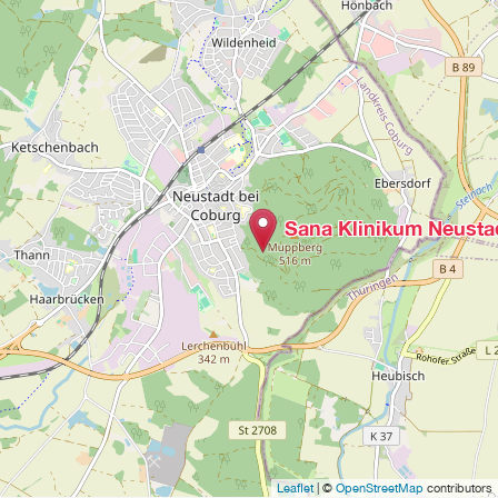
Sana Klinikum Neusta
Leaflet
| ©
OpenStreetMap
contributors