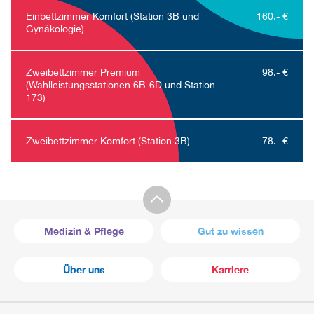
Einbettzimmer Komfort (Station 3B und
160.- €
Gynäkologie)
Zweibettzimmer Premium
98.- €
(Wahlleistungsstationen 6B-6D und Station
173)
Zweibettzimmer Komfort (Station 3B)
78.- €
Medizin & Pflege
Gut zu wissen
Über uns
Karriere