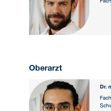
Fach
Oberarzt
Dr. 
Fach
Schw