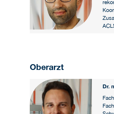
reko
Koor
Zusa
ACLS
Oberarzt
Dr. 
Fach
Fach
Schw