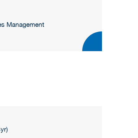
hes Management
Syr)