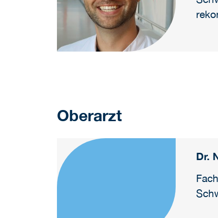
reko
Oberarzt
Dr.
Fach
Schw