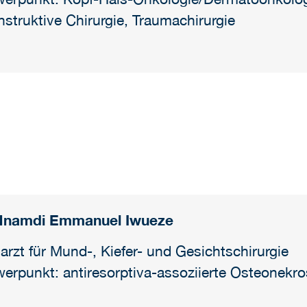
nstruktive Chirurgie, Traumachirurgie
 Nnamdi Emmanuel Iwueze
arzt für Mund-, Kiefer- und Gesichtschirurgie
erpunkt: antiresorptiva-assoziierte Osteonekr