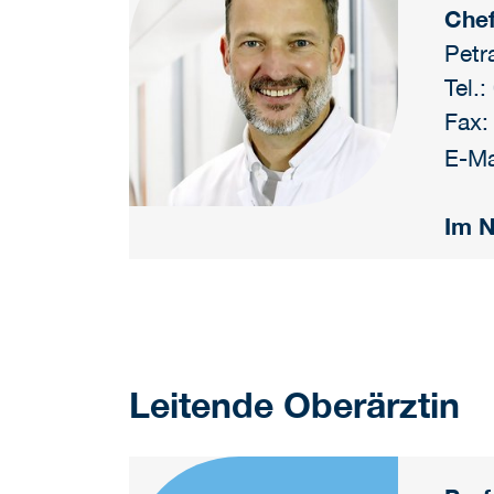
Chef
Petr
Tel.
Fax:
E-Ma
Im N
Leitende Oberärztin