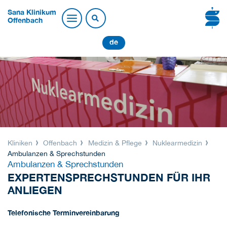
Sana Klinikum
Offenbach
de
Kliniken
Offenbach
Medizin & Pflege
Nuklearmedizin
Ambulanzen & Sprechstunden
Ambulanzen & Sprechstunden
EXPERTENSPRECHSTUNDEN FÜR IHR
ANLIEGEN
Telefonische Terminvereinbarung