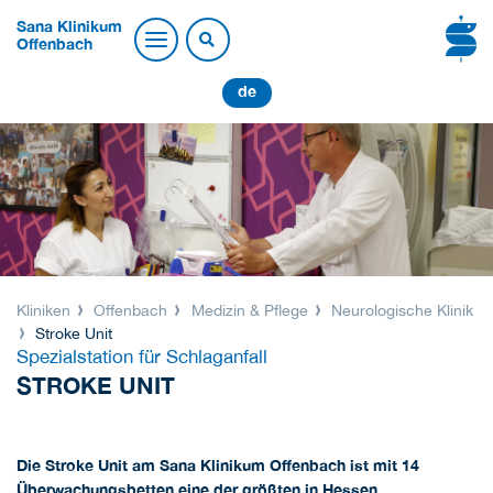
Sana Klinikum
Offenbach
de
Kliniken
Offenbach
Medizin & Pflege
Neurologische Klinik
Stroke Unit
Spezialstation für Schlaganfall
STROKE UNIT
Die Stroke Unit am Sana Klinikum Offenbach ist mit 14
Überwachungsbetten eine der größten in Hessen.