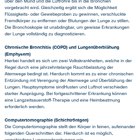
über den Mund und die Luftröhre bis in die Bronchien
vorgebracht wird. Gleichzeitig ergibt sich die Möglichkeit
Flüssigkeits- oder Gewebeproben zu gewinnen, verschluckte
Fremdkörper zu entfernen oder Blutungen der Lunge zu stillen.
Die Bronchoskopie ist unabdingbar, um gewisse Erkrankungen
der Lunge vollständig zu diagnostizieren.
Chronische Bronchitis (COPD) und Lungenüberblähung
(Emphysem)
Hierbei handelt es sich um zwei Volkskrankheiten, welche in der
Regel durch eine jahrzehntelange Rauchbelastung der
Atemwege bedingt ist. Hierdurch kommt es zu einer chronischen
Entzündung mit Verengung der Atemwege und Überblähung der
Lungen. Hauptsymptome sindHusten und Luftnot verschieden
starker Ausprägung. Bei fortgeschrittener Erkrankung können
eine Langzeitsauerstoff-Therapie und eine Heimbeatmung
erforderlich werden.
Computertomographie (Schichtröntgen)
Die Computertomographie stellt den Körper in feinen, aufeinander
folgenden Querschnitten dar. Hierdurch ist es möglich,
verschiedene Lungenerkrankungen wie