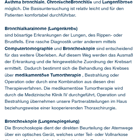
Asthma bronchiale
Chr
o
nische
Bronchitis
Lungenfibrose
,
und
möglich. Die Basisuntersuchung ist relativ leicht und für den
Patienten komfortabel durchführbar.
Bronchialkarzinome (Lungenkrebs)
sind bösartige Erkrankungen der Lungen, des Rippen- oder
Brustfells. Eine rasche Diagnostik unter anderem mittels
Computertomographie
Bronchoskopie
und
sind entscheidend
für das weitere Überleben. Auf diesem Weg werden das Ausmaß
der Erkrankung und die feingewebliche Zuordnung der Krebsart
ermittelt. Dadurch bestimmt sich die Behandlung des Krebses
medikamentöse Tumortherapie
über
, Bestrahlung oder
Operation oder durch eine Kombination aus diesen drei
Therapieverfahren. Die medikamentöse Tumortherapie wird
durch die Medizinische Klinik IV durchgeführt, Operation und
Bestrahlung übernehmen unsere Partnerabteilungen im Haus
beziehungsweise einer kooperierenden Thoraxchirurgie.
Bronchoskopie (Lungenspiegelung)
Die Bronchoskopie dient der direkten Beurteilung der Atemwege
über ein optisches Gerät, welches unter Teil- oder Vollnarkose