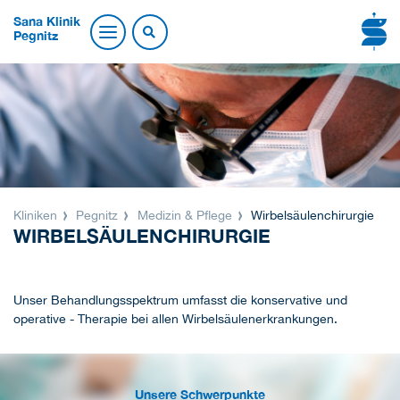
Sana Klinik
Pegnitz
Kliniken
Pegnitz
Medizin & Pflege
Wirbelsäulenchirurgie
WIRBELSÄULENCHIRURGIE
Unser Behandlungsspektrum umfasst die konservative und
operative - Therapie bei allen Wirbelsäulenerkrankungen.
Unsere Schwerpunkte