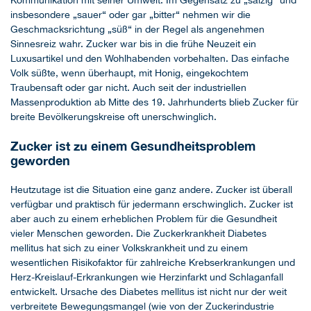
Kommunikation mit seiner Umwelt. Im Gegensatz zu „salzig“ und
insbesondere „sauer“ oder gar „bitter“ nehmen wir die
Geschmacksrichtung „süß“ in der Regel als angenehmen
Sinnesreiz wahr. Zucker war bis in die frühe Neuzeit ein
Luxusartikel und den Wohlhabenden vorbehalten. Das einfache
Volk süßte, wenn überhaupt, mit Honig, eingekochtem
Traubensaft oder gar nicht. Auch seit der industriellen
Massenproduktion ab Mitte des 19. Jahrhunderts blieb Zucker für
breite Bevölkerungskreise oft unerschwinglich.
Zucker ist zu einem Gesundheitsproblem
geworden
Heutzutage ist die Situation eine ganz andere. Zucker ist überall
verfügbar und praktisch für jedermann erschwinglich. Zucker ist
aber auch zu einem erheblichen Problem für die Gesundheit
vieler Menschen geworden. Die Zuckerkrankheit Diabetes
mellitus hat sich zu einer Volkskrankheit und zu einem
wesentlichen Risikofaktor für zahlreiche Krebserkrankungen und
Herz-Kreislauf-Erkrankungen wie Herzinfarkt und Schlaganfall
entwickelt. Ursache des Diabetes mellitus ist nicht nur der weit
verbreitete Bewegungsmangel (wie von der Zuckerindustrie