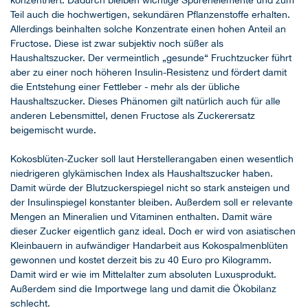
Teil auch die hochwertigen, sekundären Pflanzenstoffe erhalten.
Allerdings beinhalten solche Konzentrate einen hohen Anteil an
Fructose. Diese ist zwar subjektiv noch süßer als
Haushaltszucker. Der vermeintlich „gesunde“ Fruchtzucker führt
aber zu einer noch höheren Insulin-Resistenz und fördert damit
die Entstehung einer Fettleber - mehr als der übliche
Haushaltszucker. Dieses Phänomen gilt natürlich auch für alle
anderen Lebensmittel, denen Fructose als Zuckerersatz
beigemischt wurde.
Kokosblüten-Zucker soll laut Herstellerangaben einen wesentlich
niedrigeren glykämischen Index als Haushaltszucker haben.
Damit würde der Blutzuckerspiegel nicht so stark ansteigen und
der Insulinspiegel konstanter bleiben. Außerdem soll er relevante
Mengen an Mineralien und Vitaminen enthalten. Damit wäre
dieser Zucker eigentlich ganz ideal. Doch er wird von asiatischen
Kleinbauern in aufwändiger Handarbeit aus Kokospalmenblüten
gewonnen und kostet derzeit bis zu 40 Euro pro Kilogramm.
Damit wird er wie im Mittelalter zum absoluten Luxusprodukt.
Außerdem sind die Importwege lang und damit die Ökobilanz
schlecht.