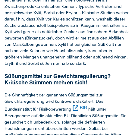
enthalten sind oder im menschlichen Stoffwechsel als
Zwischenprodukte entstehen können. Typische Vertreter sind
beispielsweise Xylit, Sorbit oder Erythrit. Klinische Studien weisen
darauf hin, dass Xylit vor Karies schützen kann, weshalb dieser
Zuckeraustauschstoff beispielsweise in Kaugummi enthalten ist.
Xylit wird gerne als natürlicher Zucker aus finnischem Birkenholz
beworben (Birkenzucker), doch wird er meist aus den Abfällen
von Maiskolben gewonnen. Xylit hat bei gleicher Süßkraft nur
halb so viele Kalorien wie Haushaltszucker, kann aber in
größeren Mengen unangenehm blähend oder abführend wirken.
Erythrit und Sorbit süßen nur halb so stark.
Süßungsmittel zur Gewichtsregulierung?
Kritische Stimmen mehren sich!
Die Sinnhaftigkeit der genannten Süßungsmittel zur
Gewichtsregulierung wird kontrovers diskutiert. Das
BfR
Bundesinstitut für Risikobewertung
hält unter
Bezugnahme auf die aktuellen EU-Richtlinien Süßungsmittel für
gesundheitlich unbedenklich, solange die definierten
Höchstmengen nicht überschritten werden. Selbst bei
großzügiger Verwendung werden diese Grenzwerte im Alltag