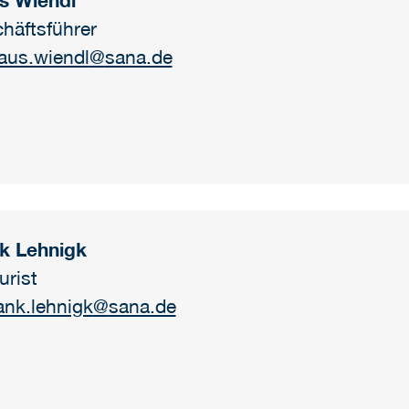
s Wiendl
häftsführer
laus.wiendl
@
sana.de
k Lehnigk
urist
ank.lehnigk
@
sana.de