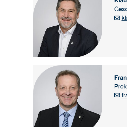
Klau
Gesc
k
Fran
Prok
fr