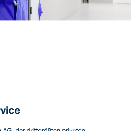
vice
AG, der drittgrößten privaten