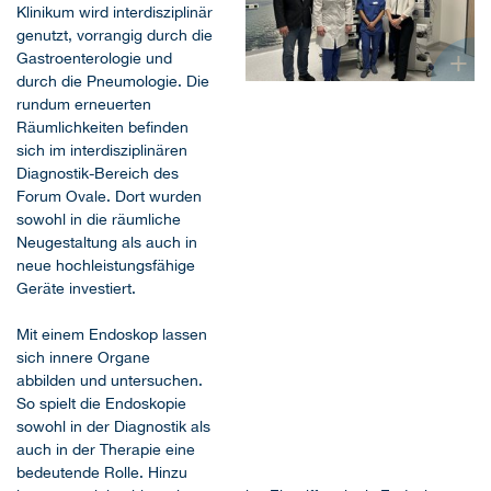
Klinikum wird interdisziplinär
genutzt, vorrangig durch die
+
Gastroenterologie und
durch die Pneumologie. Die
rundum erneuerten
Freuen sich über den
Räumlichkeiten befinden
gelungenen Umbau der
Endoskopie: Alexander
sich im interdisziplinären
Reinshagen (Technischer
Diagnostik-Bereich des
Leiter), Dr. Christine Stanull
Forum Ovale. Dort wurden
(Chefärztin Medizinische Klinik
sowohl in die räumliche
II), Desouki Abdelatti (leitender
Neugestaltung als auch in
Oberarzt Sektion
neue hochleistungsfähige
Pneumologie/Medizinische
Klinik I), Giorgia Modica-
Geräte investiert.
Spadola (Teamleiterin
Endoskopie), Dr. Awunti Mundi
Mit einem Endoskop lassen
(leitender Oberarzt Medizinische
sich innere Organe
Klinik I) und Svenja Ehlers,
abbilden und untersuchen.
Geschäftsführerin des
So spielt die Endoskopie
Remscheider Sana-Klinikums,
(v.l.n.r.).
sowohl in der Diagnostik als
auch in der Therapie eine
bedeutende Rolle. Hinzu