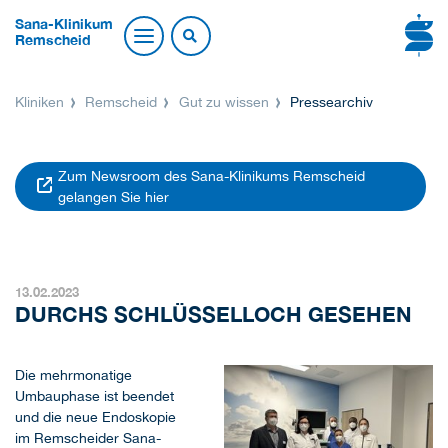
Sana-Klinikum
Remscheid
Kliniken
Remscheid
Gut zu wissen
Pressearchiv
Zum Newsroom des Sana-Klinikums Remscheid
gelangen Sie hier
13.02.2023
DURCHS SCHLÜSSELLOCH GESEHEN
Die mehrmonatige
Umbauphase ist beendet
und die neue Endoskopie
im Remscheider Sana-