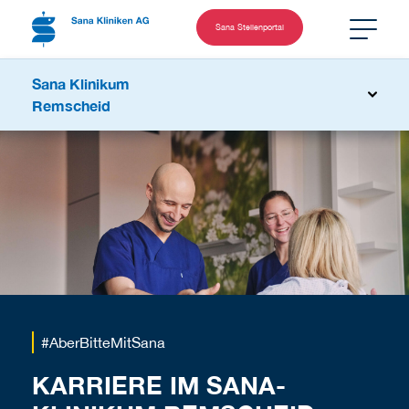
Sana Stellenportal
Sana Klinikum
Remscheid
#AberBitteMitSana
KARRIERE IM SANA-