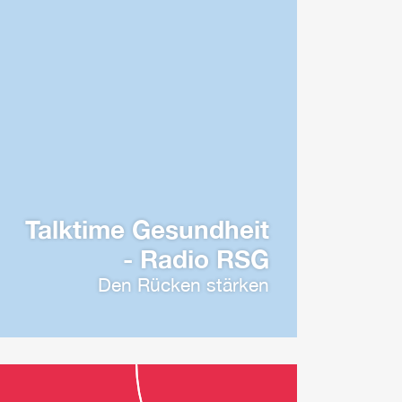
Talktime Gesundheit
- Radio RSG
Den Rücken stärken