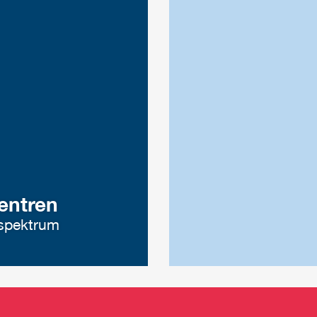
entren
sspektrum