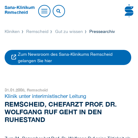
Sana-Klinikum
Remscheid
Kliniken
Remscheid
Gut zu wissen
Pressearchiv
Zum Newsroom des Sana-Klinikums Remscheid
gelangen Sie hier
31.01.2008,
Remscheid
Klinik unter interimistischer Leitung
REMSCHEID, CHEFARZT PROF. DR.
WOLFGANG RUF GEHT IN DEN
RUHESTAND