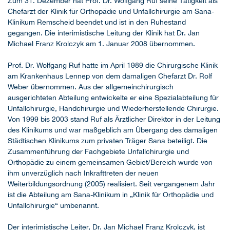
Zum 31. Dezember hat Prof. Dr. Wolfgang Ruf seine Tätigkeit als
Chefarzt der Klinik für Orthopädie und Unfallchirurgie am Sana-
Klinikum Remscheid beendet und ist in den Ruhestand
gegangen. Die interimistische Leitung der Klinik hat Dr. Jan
Michael Franz Krolczyk am 1. Januar 2008 übernommen.
Prof. Dr. Wolfgang Ruf hatte im April 1989 die Chirurgische Klinik
am Krankenhaus Lennep von dem damaligen Chefarzt Dr. Rolf
Weber übernommen. Aus der allgemeinchirurgisch
ausgerichteten Abteilung entwickelte er eine Spezialabteilung für
Unfallchirurgie, Handchirurgie und Wiederherstellende Chirurgie.
Von 1999 bis 2003 stand Ruf als Ärztlicher Direktor in der Leitung
des Klinikums und war maßgeblich am Übergang des damaligen
Städtischen Klinikums zum privaten Träger Sana beteiligt. Die
Zusammenführung der Fachgebiete Unfallchirurgie und
Orthopädie zu einem gemeinsamen Gebiet/Bereich wurde von
ihm unverzüglich nach Inkrafttreten der neuen
Weiterbildungsordnung (2005) realisiert. Seit vergangenem Jahr
ist die Abteilung am Sana-Klinikum in „Klinik für Orthopädie und
Unfallchirurgie“ umbenannt.
Der interimistische Leiter, Dr. Jan Michael Franz Krolczyk, ist