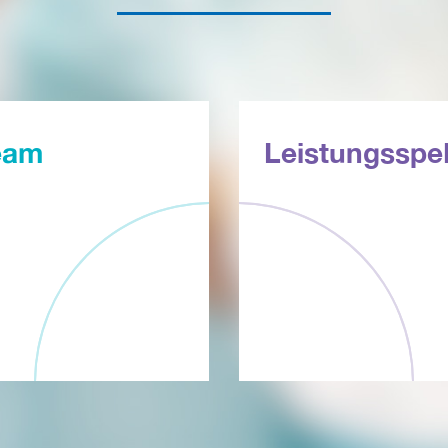
eam
Leistungsspe