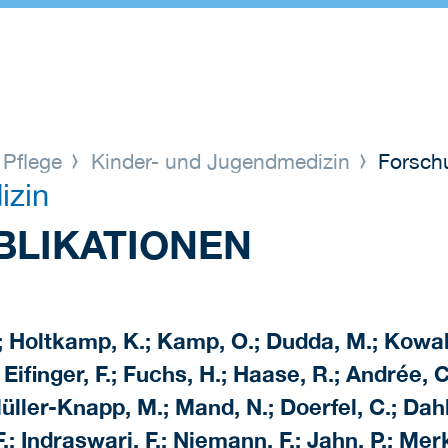
 Pflege
Kinder- und Jugendmedizin
Forschu
izin
LIKATIONEN
; Holtkamp, K.; Kamp, O.; Dudda, M.; Kowall, 
 Eifinger, F.; Fuchs, H.; Haase, R.; Andrée, 
ller-Knapp, M.; Mand, N.; Doerfel, C.; Dahle
.; Indraswari, F.; Niemann, F.; Jahn, P.; Mer