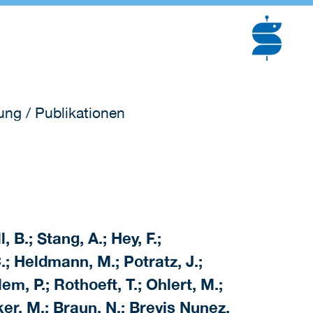
ng / Publikationen
B.; Stang, A.; Hey, F.;
C.; Heldmann, M.; Potratz, J.;
m, P.; Rothoeft, T.; Ohlert, M.;
ker, M.; Braun, N.; Brevis Nunez,