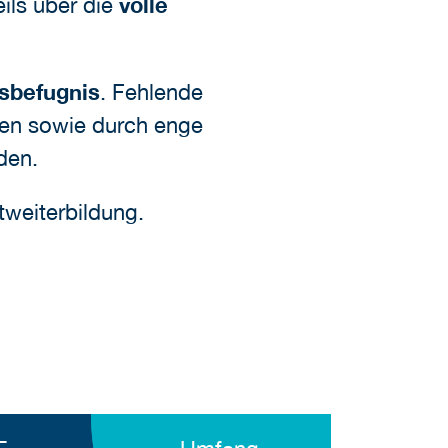
ils über die
volle
gsbefugnis
. Fehlende
ken sowie durch enge
den.
tweiterbildung.