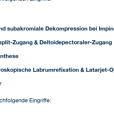
nd subakromiale Dekompression bei Imp
-split-Zugang &
Deltoidepectoraler-Zugang
ynthese
throskopische Labrumrefixation & Latarjet-
r
chfolgende Eingriffe: