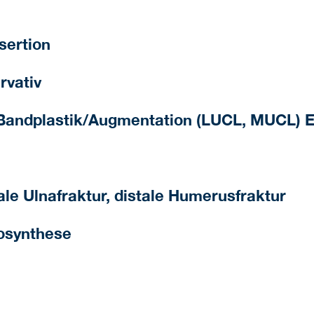
sertion
rvativ
 Bandplastik/Augmentation (LUCL, MUCL) 
le Ulnafraktur, distale Humerusfraktur
eosynthese