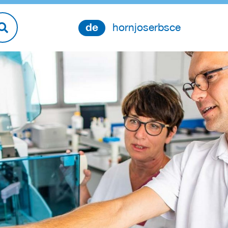
de
hornjoserbsce