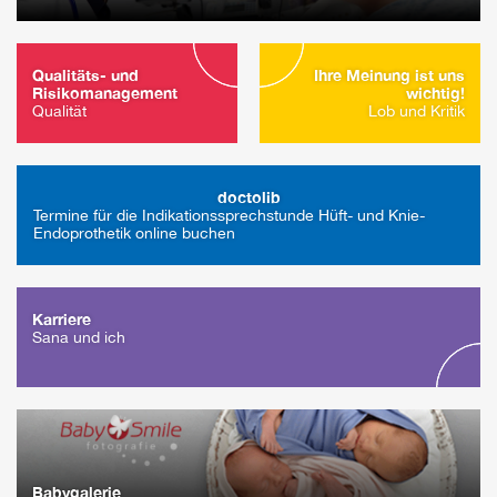
Qualitäts- und
Ihre Meinung ist uns
Risikomanagement
wichtig!
Qualität
Lob und Kritik
doctolib
Termine für die Indikationssprechstunde Hüft- und Knie-
Endoprothetik online buchen
Karriere
Sana und ich
Babygalerie