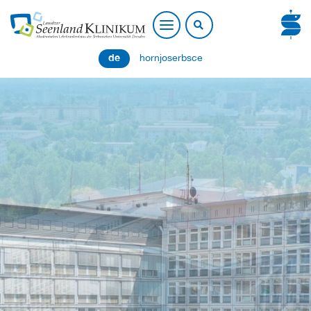
de
hornjoserbsce