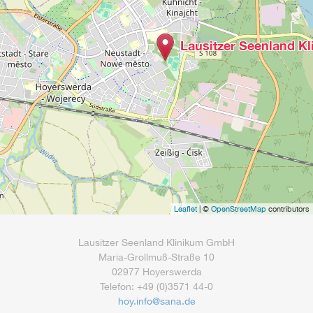
Lausitzer Seenland K
Leaflet
| ©
OpenStreetMap
contributors
Lausitzer Seenland Klinikum GmbH
Maria-Grollmuß-Straße 10
02977 Hoyerswerda
Telefon: +49 (0)3571 44-0
hoy.info
@
sana.de