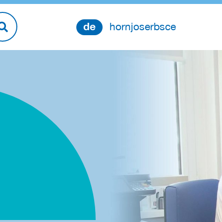
de
hornjoserbsce