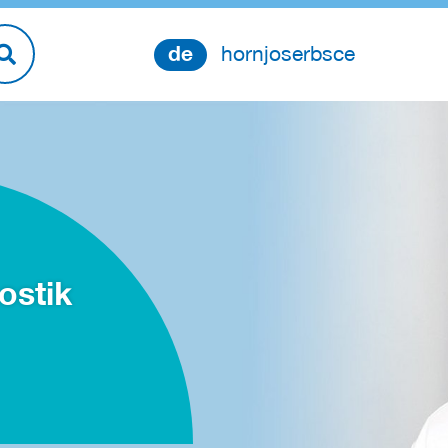
de
hornjoserbsce
ostik