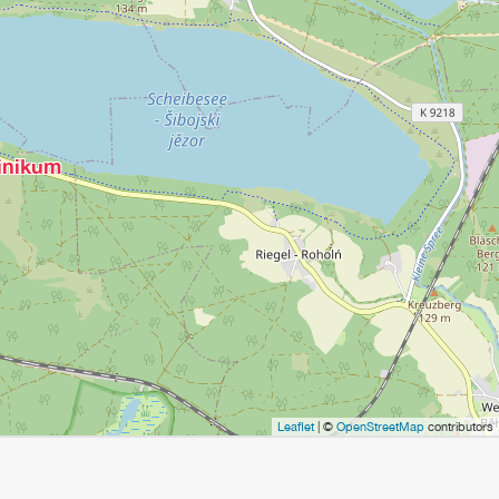
linikum
Leaflet
| ©
OpenStreetMap
contributors