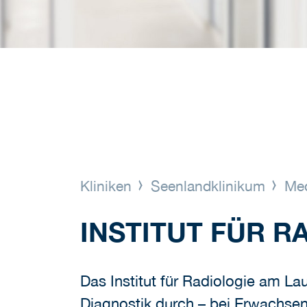
Kliniken
Seenlandklinikum
Med
INSTITUT FÜR R
Das Institut für Radiologie am L
Diagnostik durch – bei Erwachse