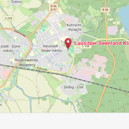
Lausitzer Seenland K