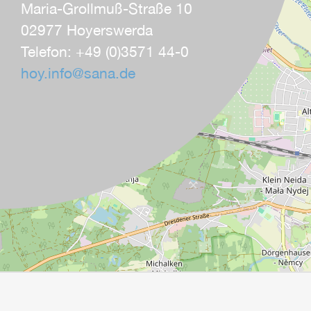
Maria-Grollmuß-Straße 10
02977 Hoyerswerda
Telefon: +49 (0)3571 44-0
hoy.info
@
sana.de