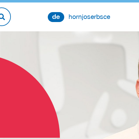
de
hornjoserbsce