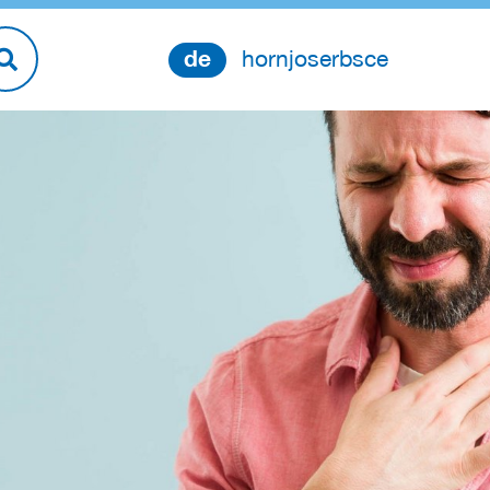
de
hornjoserbsce