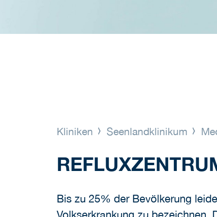
Kliniken
Seenlandklinikum
Med
REFLUXZENTRU
Bis zu 25% der Bevölkerung leide
Volkserkrankung zu bezeichnen. D