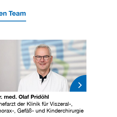
ren Team
r. med. Olaf Pridöhl
efarzt der Klinik für Viszeral-,
horax-, Gefäß- und Kinderchirurgie