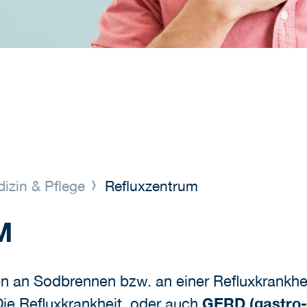
izin & Pflege
Refluxzentrum
M
n an Sodbrennen bzw. an einer Refluxkrankheit
ie Refluxkrankheit, oder auch
GERD (gastro