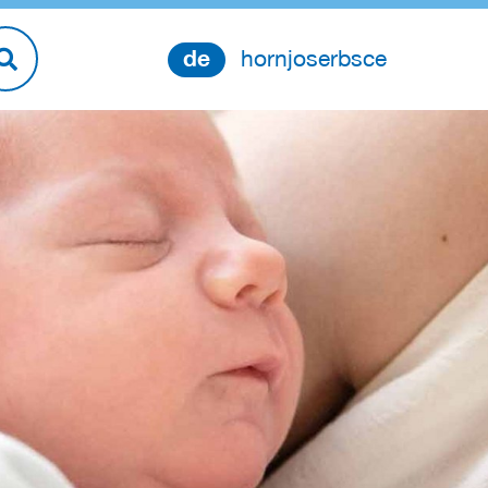
de
hornjoserbsce