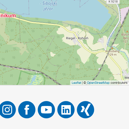
linikum
Leaflet
| ©
OpenStreetMap
contributors