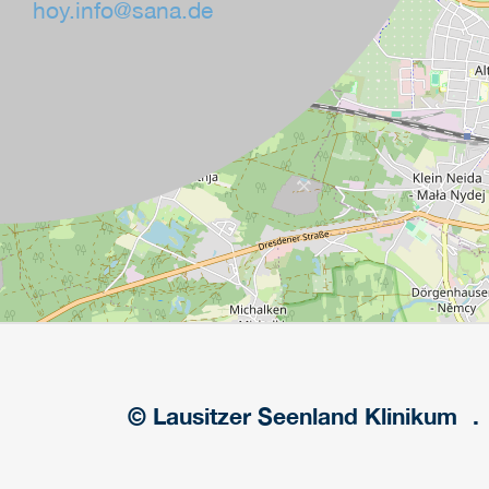
hoy.info
@
sana.de
© Lausitzer Seenland Klinikum