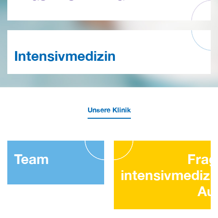
Intensivmedizin
Unsere Klinik
Team
Fra
intensivmedizi
Auf