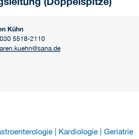
gsleitung (Doppelspitze)
en Kühn
: 030 5518-2110
aren.kuehn
@
sana.de
stroenterologie | Kardiologie | Geriatrie