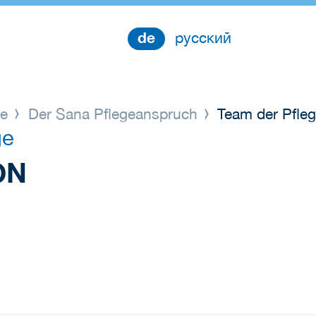
de
русский
ge
Der Sana Pflegeanspruch
Team der Pfleg
ge
ON