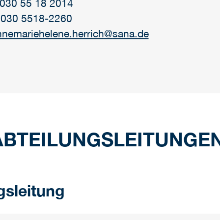
: 030 55 18 2014
 030 5518-2260
nnemariehelene.herrich
@
sana.de
ABTEILUNGSLEITUNGE
gsleitung