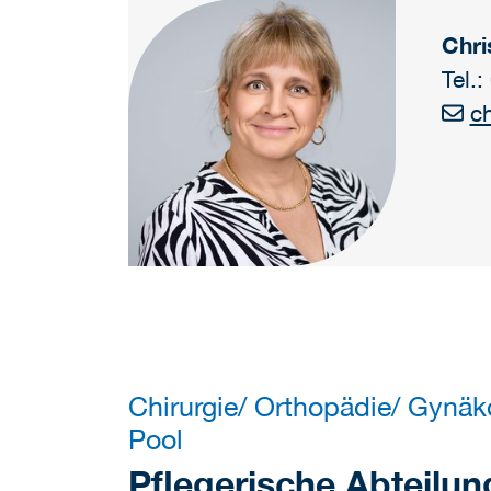
Chri
Tel.
c
Chirurgie/ Orthopädie/ Gynäk
Pool
Pflegerische Abteilun