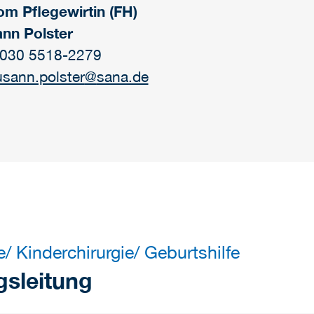
om Pflegewirtin (FH)
nn Polster
: 030 5518-2279
usann.polster
@
sana.de
/ Kinderchirurgie/ Geburtshilfe
gsleitung