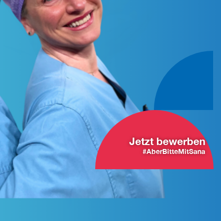
Jetzt bewerben
#AberBitteMitSana