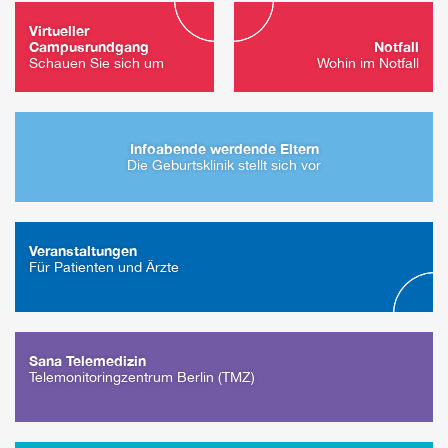
Virtueller
Campusrundgang
Notfall
Schauen Sie sich um
Wohin im Notfall
Infoabende werdende Eltern
Die Geburtsklinik stellt sich vor
Veranstaltungen
Für Patienten und Ärzte
Sana Telemedizin
Telemonitoringzentrum Berlin (TMZ)