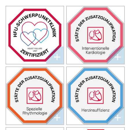
+
+
+
+