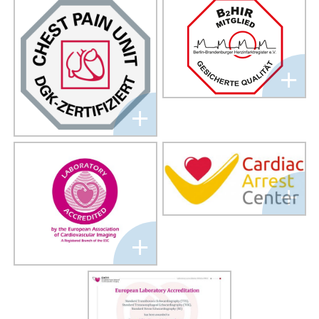
+
+
+
+