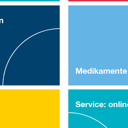
n
Medikamente
Service: onli