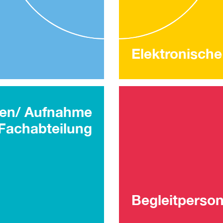
Elektronische
en/ Aufnahme
Fachabteilung
Begleitperso