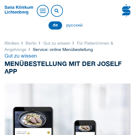
Sana Klinikum
Lichtenberg
de
русский
Kliniken
Berlin
Gut zu wissen
Für Patient:innen &
Angehörige
Service: online Menübestellung
Gut zu wissen
MENÜBESTELLUNG MIT DER JOSELF
APP