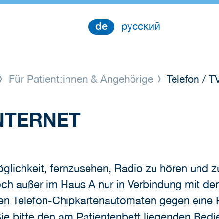
de
русский
Für Patient:innen & Angehörige
Telefon / TV
INTERNET
glichkeit, fernzusehen, Radio zu hören und z
doch außer im Haus A nur in Verbindung mit de
n den Telefon-Chipkartenautomaten gegen ein
ie bitte den am Patientenbett liegenden Bed