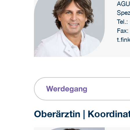
AGUB
Spez
Tel.
Fax:
t.fi
Werdegang
Oberärztin | Koordin