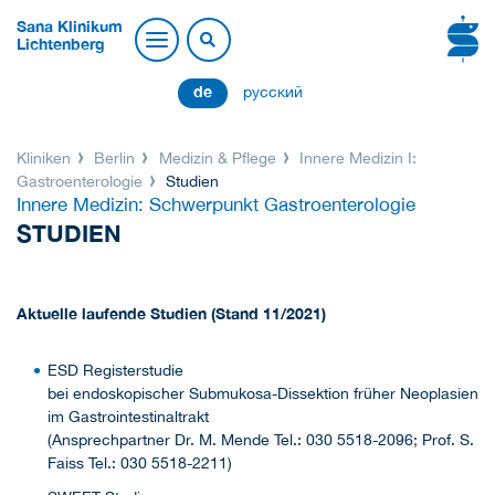
Sana Klinikum
Lichtenberg
de
русский
Kliniken
Berlin
Medizin & Pflege
Innere Medizin I:
Gastroenterologie
Studien
Innere Medizin: Schwerpunkt Gastroenterologie
STUDIEN
Aktuelle laufende Studien (Stand 11/2021)
ESD Registerstudie
bei endoskopischer Submukosa-Dissektion früher Neoplasien
im Gastrointestinaltrakt
(Ansprechpartner Dr. M. Mende Tel.: 030 5518-2096; Prof. S.
Faiss Tel.: 030 5518-2211)