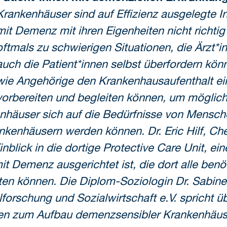
Krankenhäuser sind auf Effizienz ausgelegte I
mit Demenz mit ihren Eigenheiten nicht richtig
oftmals zu schwierigen Situationen, die Ärzt*i
auch die Patient*innen selbst überfordern kön
wie Angehörige den Krankenhausaufenthalt 
vorbereiten und begleiten können, um möglic
häuser sich auf die Bedürfnisse von Mensch
enhäusern werden können. Dr. Eric Hilf, Chef
nblick in die dortige Protective Care Unit, ein
 Demenz ausgerichtet ist, die dort alle benö
ten können. Die Diplom-Soziologin Dr. Sabin
alforschung und Sozialwirtschaft e.V. spricht 
den zum Aufbau demenzsensibler Krankenhäus