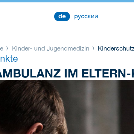
de
русский
ge
Kinder- und Jugendmedizin
Kinderschut
nkte
MBULANZ IM ELTERN-