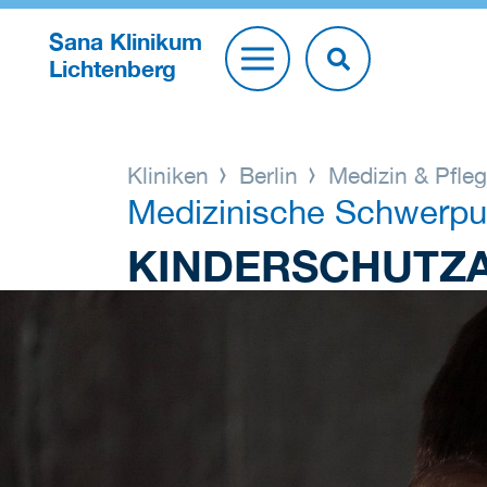
Sana Klinikum
Lichtenberg
Kliniken
Berlin
Medizin & Pfle
Medizinische Schwerpu
KINDERSCHUTZA