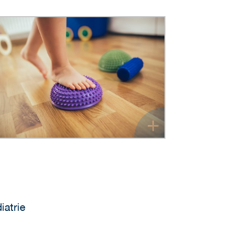
+
iatrie