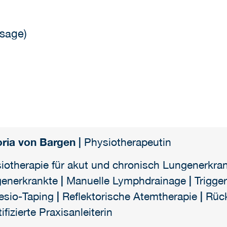
sage)
oria von Bargen |
Physiotherapeutin
iotherapie für akut und chronisch Lungenerkra
enerkrankte
|
Manuelle Lymphdrainage
|
Trigger
esio-Taping
|
Reflektorische Atemtherapie
|
Rück
tifizierte Praxisanleiterin