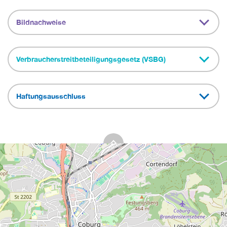
Bildnachweise
Verbraucherstreitbeteiligungsgesetz (VSBG)
Haftungsausschluss