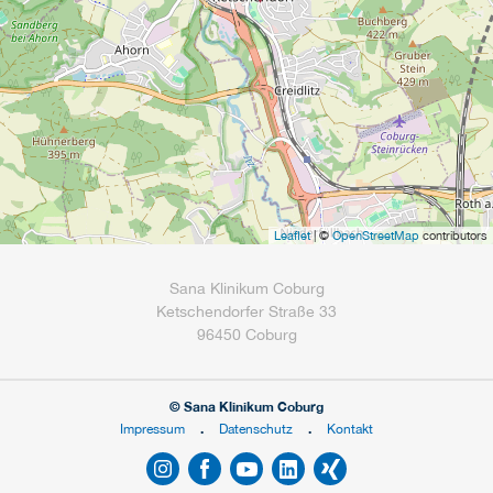
Leaflet
| ©
OpenStreetMap
contributors
Sana Klinikum Coburg
Ketschendorfer Straße 33
96450 Coburg
© Sana Klinikum Coburg
Impressum
Datenschutz
Kontakt