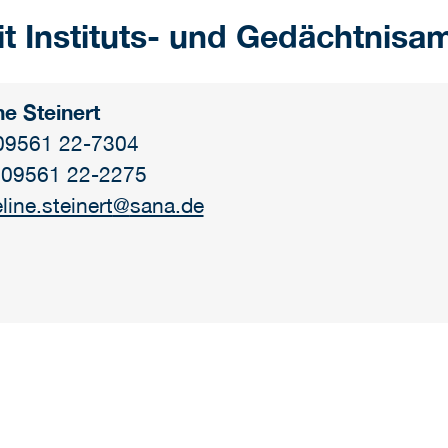
at ⁢mit Instituts- und Gedächtnis
ne Steinert
 09561 22-7304
 09561 22-2275
line.steinert
@
sana.de