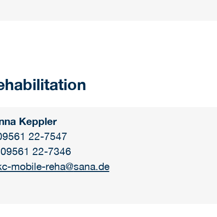
habilitation
nna Keppler
 09561 22-7547
 09561 22-7346
kc-mobile-reha
@
sana.de